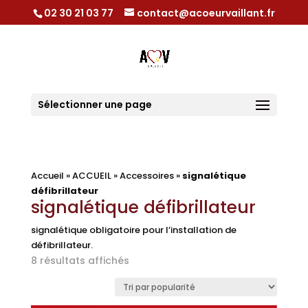
02 30 21 03 77
contact@acoeurvaillant.fr
Sélectionner une page
Accueil
»
ACCUEIL
»
Accessoires
»
signalétique
défibrillateur
signalétique défibrillateur
signalétique obligatoire pour l’installation de
défibrillateur.
Trié
8 résultats affichés
par
popularité