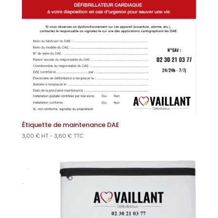
Étiquette de maintenance DAE
3,00
€
HT -
3,60
€
TTC