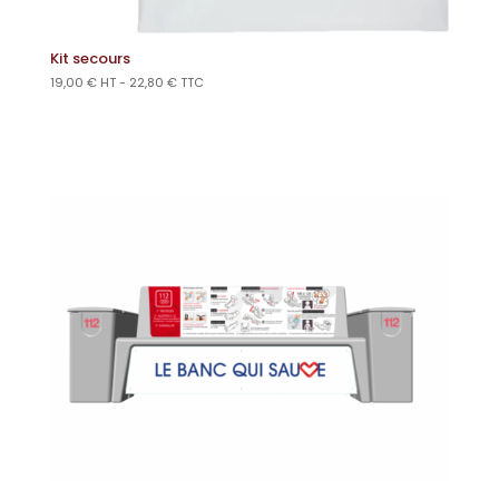
Kit secours
19,00
€
HT -
22,80
€
TTC