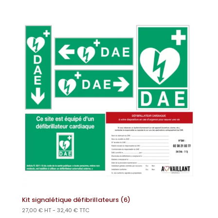
Kit signalétique défibrillateurs (6)
27,00
€
HT -
32,40
€
TTC