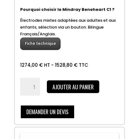
Pourquoi choisir le Mindray Beneheart C1 ?
Électrodes mixtes adaptées aux adultes et aux
enfants, sélection via un bouton. Bilingue
Français/Anglais.
Fiche technique
1274,00
€
HT -
1528,80
€
TTC
quantité
AJOUTER AU PANIER
de
Mindray
Beneheart
C1
DEMANDER UN DEVIS
entièrement
automatique
NEW