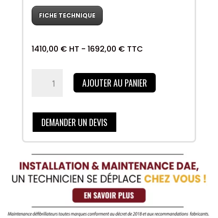
FICHE TECHNIQUE
1410,00
€
HT -
1692,00
€
TTC
quantité
AJOUTER AU PANIER
de
Mindray
Beneheart
C2
DEMANDER UN DEVIS
semi-
automatique