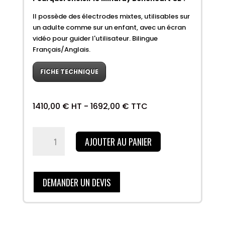
Il possède des électrodes mixtes, utilisables sur
un adulte comme sur un enfant, avec un écran
vidéo pour guider l'utilisateur. Bilingue
Français/Anglais.
FICHE TECHNIQUE
1410,00
€
HT -
1692,00
€
TTC
quantité
AJOUTER AU PANIER
de
Mindray
Beneheart
C2
DEMANDER UN DEVIS
entièrement-
automatique