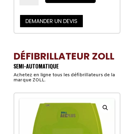
ZOLL
AED
+
DEMANDER UN DEVIS
entièrement
automatique
DÉFIBRILLATEUR ZOLL
SEMI-AUTOMATIQUE
Achetez en ligne tous les défibrillateurs de la
marque ZOLL.