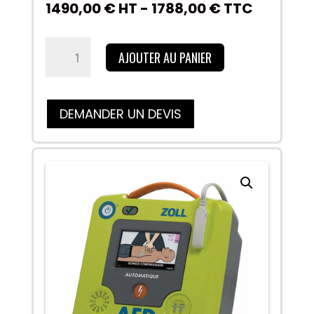
1490,00
€
HT -
1788,00
€
TTC
quantité
AJOUTER AU PANIER
de
ZOLL
AED
+
DEMANDER UN DEVIS
entièrement
automatique