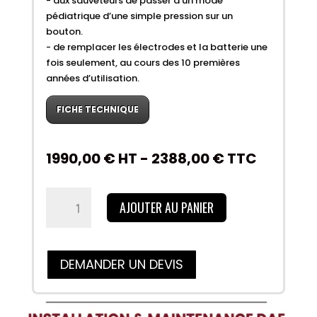
- aux sauveteurs de passer à un mode
pédiatrique d’une simple pression sur un
bouton.
- de remplacer les électrodes et la batterie une
fois seulement, au cours des 10 premières
années d’utilisation.
FICHE TECHNIQUE
1990,00
€
HT -
2388,00
€
TTC
quantité
AJOUTER AU PANIER
de
ZOLL
AED
+
DEMANDER UN DEVIS
entièrement
automatique