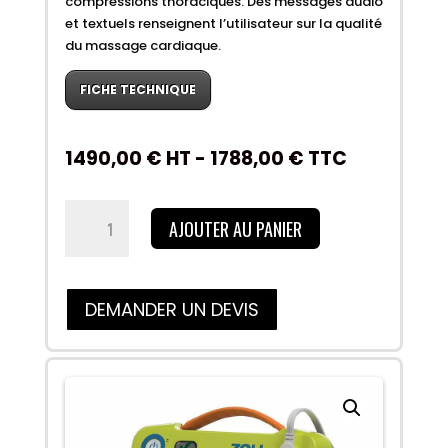
compressions thoraciques. Des messages audio
et textuels renseignent l’utilisateur sur la qualité
du massage cardiaque.
FICHE TECHNIQUE
1490,00
€
HT -
1788,00
€
TTC
quantité
AJOUTER AU PANIER
de
ZOLL
AED
+
DEMANDER UN DEVIS
entièrement
automatique