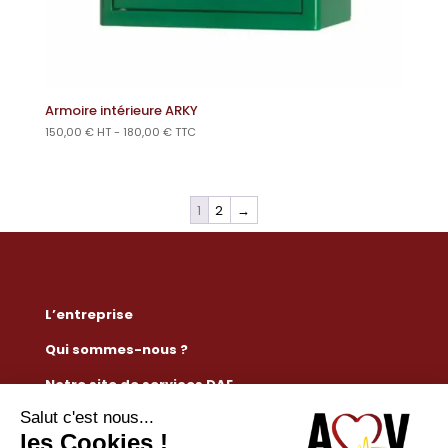
Armoire intérieure ARKY
150,00
€
HT -
180,00
€
TTC
1
2
→
L’entreprise
Qui sommes-nous ?
Notre site de services DAE
Règlementation défibrillateur