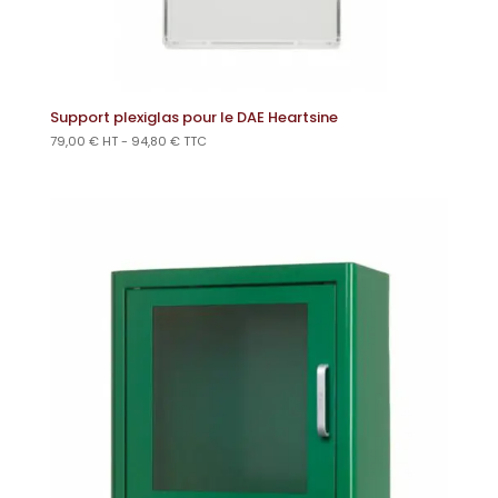
Support plexiglas pour le DAE Heartsine
79,00
€
HT -
94,80
€
TTC