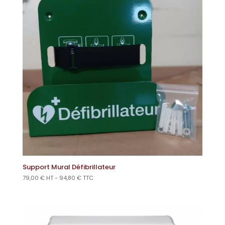
Support Mural Défibrillateur
79,00
€
HT -
94,80
€
TTC