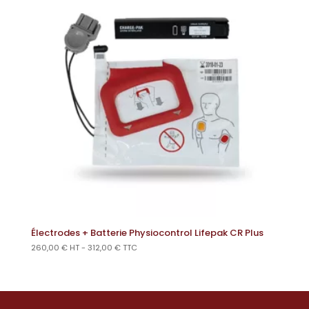
Électrodes + Batterie Physiocontrol Lifepak CR Plus
260,00
€
HT -
312,00
€
TTC