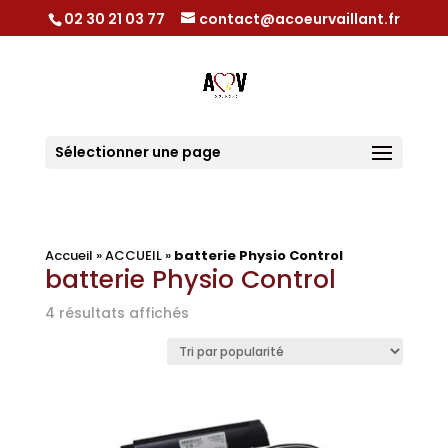
02 30 21 03 77
contact@acoeurvaillant.fr
Sélectionner une page
Accueil
»
ACCUEIL
»
batterie Physio Control
batterie Physio Control
Trié
4 résultats affichés
par
popularité