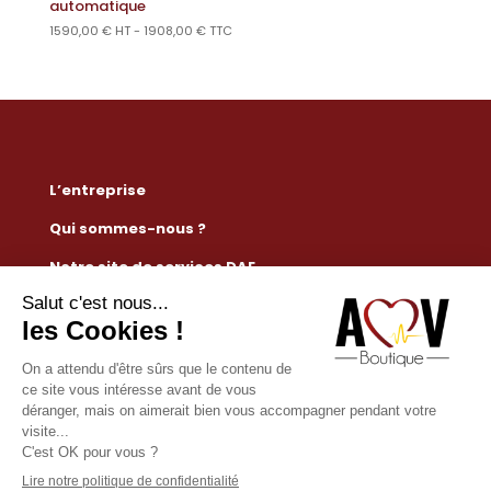
automatique
1590,00
€
HT -
1908,00
€
TTC
L’entreprise
Qui sommes-nous ?
Notre site de services DAE
Règlementation défibrillateur
Nous contacter
Mention légales
Conditions générales de vente