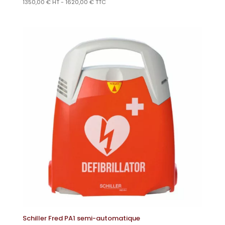
1350,00
€
HT -
1620,00
€
TTC
Schiller Fred PA1 semi-automatique