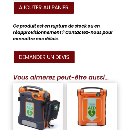
Cardiac
science
AJOUTER AU PANIER
Powerheart
G5
semi-
Ce produit est en rupture de stock ou en
automatique
réapprovisionnement ? Contactez-nous pour
connaître nos délais.
DEMANDER UN DEVIS
Vous aimerez peut-être aussi…