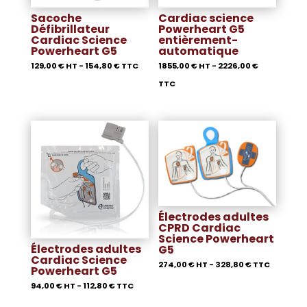
Sacoche
Cardiac science
Défibrillateur
Powerheart G5
Cardiac Science
entièrement-
Powerheart G5
automatique
129,00
€
HT -
154,80
€
TTC
1855,00
€
HT -
2226,00
€
TTC
Électrodes adultes
CPRD Cardiac
Science Powerheart
Électrodes adultes
G5
Cardiac Science
274,00
€
HT -
328,80
€
TTC
Powerheart G5
94,00
€
HT -
112,80
€
TTC