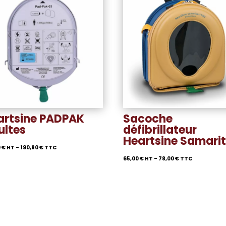
artsine PADPAK
Sacoche
ultes
défibrillateur
Heartsine Samari
0
€
HT -
190,80
€
TTC
65,00
€
HT -
78,00
€
TTC