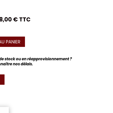
88,00
€
TTC
AU PANIER
 de stock ou en réapprovisionnement ?
aître nos délais.