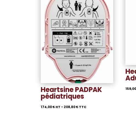
He
Ad
Heartsine PADPAK
159,0
pédiatriques
174,00
€
HT -
208,80
€
TTC