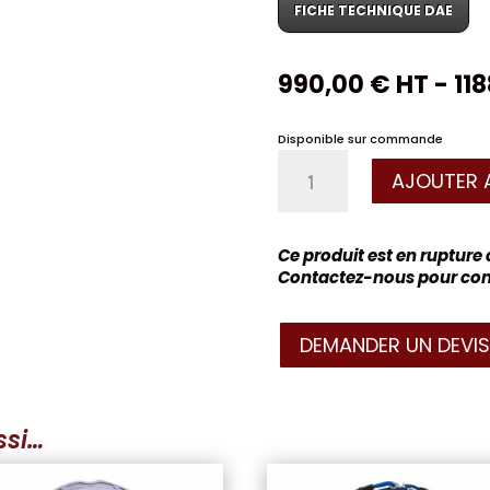
FICHE TECHNIQUE DAE
990,00
€
HT -
11
Disponible sur commande
quantité
AJOUTER 
de
Défibrillateur
Heartsine
Samaritan
Ce produit est en rupture
350P
Contactez-nous pour conn
semi-
automatique
DEMANDER UN DEVIS
ssi…