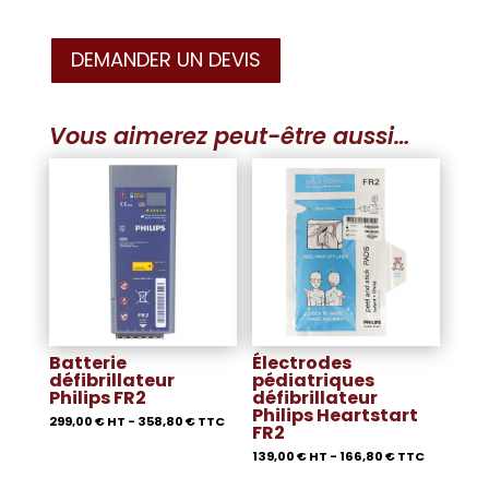
DEMANDER UN DEVIS
Vous aimerez peut-être aussi…
Batterie
Électrodes
défibrillateur
pédiatriques
Philips FR2
défibrillateur
Philips Heartstart
299,00
€
HT -
358,80
€
TTC
FR2
139,00
€
HT -
166,80
€
TTC