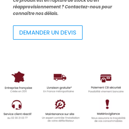
NF1200
Ce produit est en rupture de stock ou en
réapprovisionnement ? Contactez-nous pour
connaître nos délais.
DEMANDER UN DEVIS