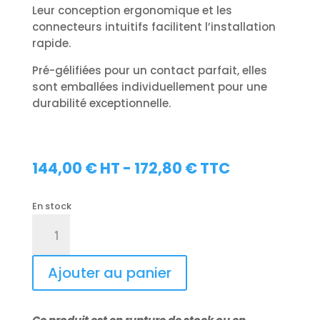
Leur conception ergonomique et les
connecteurs intuitifs facilitent l’installation
rapide.
Pré-gélifiées pour un contact parfait, elles
sont emballées individuellement pour une
durabilité exceptionnelle.
144,00
€
HT -
172,80
€
TTC
En stock
quantité
de
Électrodes
pédiatriques
Ajouter au panier
CU
MEDICAL