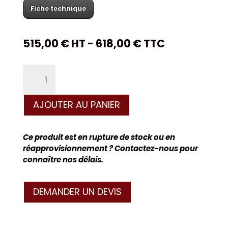
Fiche technique
515,00
€
HT -
618,00
€
TTC
quantité
de
Mannequin
lumineux
AJOUTER AU PANIER
massage
cardiaque
BRAYDEN
Ce produit est en rupture de stock ou en
réapprovisionnement ? Contactez-nous pour
connaître nos délais.
DEMANDER UN DEVIS